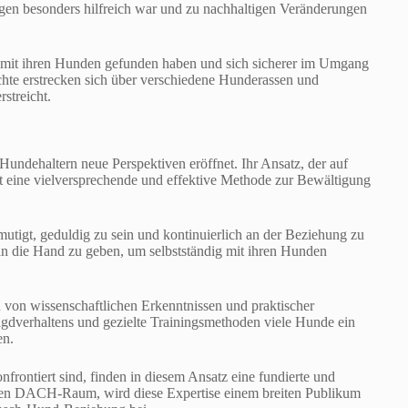
gen besonders hilfreich war und zu nachhaltigen Veränderungen
n mit ihren Hunden gefunden haben und sich sicherer im Umgang
chte erstrecken sich über verschiedene Hunderassen und
rstreicht.
undehaltern neue Perspektiven eröffnet. Ihr Ansatz, der auf
tet eine vielversprechende und effektive Methode zur Bewältigung
mutigt, geduldig zu sein und kontinuierlich an der Beziehung zu
an die Hand zu geben, um selbstständig mit ihren Hunden
n von wissenschaftlichen Erkenntnissen und praktischer
Jagdverhaltens und gezielte Trainingsmethoden viele Hunde ein
en.
rontiert sind, finden in diesem Ansatz eine fundierte und
mten DACH-Raum, wird diese Expertise einem breiten Publikum