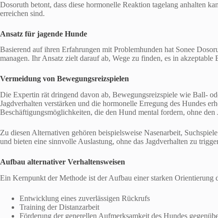
Dosoruth betont, dass diese hormonelle Reaktion tagelang anhalten ka
erreichen sind.
Ansatz für jagende Hunde
Basierend auf ihren Erfahrungen mit Problemhunden hat Sonee Dosoruth
managen. Ihr Ansatz zielt darauf ab, Wege zu finden, es in akzeptable
Vermeidung von Bewegungsreizspielen
Die Expertin rät dringend davon ab, Bewegungsreizspiele wie Ball- od
Jagdverhalten verstärken und die hormonelle Erregung des Hundes erhöh
Beschäftigungsmöglichkeiten, die den Hund mental fordern, ohne den J
Zu diesen Alternativen gehören beispielsweise Nasenarbeit, Suchspiel
und bieten eine sinnvolle Auslastung, ohne das Jagdverhalten zu trigge
Aufbau alternativer Verhaltensweisen
Ein Kernpunkt der Methode ist der Aufbau einer starken Orientierung
Entwicklung eines zuverlässigen Rückrufs
Training der Distanzarbeit
Förderung der generellen Aufmerksamkeit des Hundes gegenübe