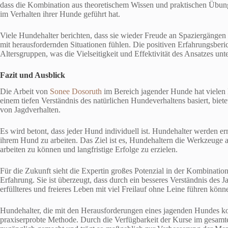
dass die Kombination aus theoretischem Wissen und praktischen Übun
im Verhalten ihrer Hunde geführt hat.
Viele Hundehalter berichten, dass sie wieder Freude an Spaziergänge
mit herausfordernden Situationen fühlen. Die positiven Erfahrungsberi
Altersgruppen, was die Vielseitigkeit und Effektivität des Ansatzes unte
Fazit und Ausblick
Die Arbeit von
Sonee Dosoruth
im Bereich jagender Hunde hat vielen H
einem tiefen Verständnis des natürlichen Hundeverhaltens basiert, bie
von Jagdverhalten.
Es wird betont, dass jeder Hund individuell ist. Hundehalter werden er
ihrem Hund zu arbeiten. Das Ziel ist es, Hundehaltern die Werkzeuge 
arbeiten zu können und langfristige Erfolge zu erzielen.
Für die Zukunft sieht die Expertin großes Potenzial in der Kombinatio
Erfahrung. Sie ist überzeugt, dass durch ein besseres Verständnis des 
erfüllteres und freieres Leben mit viel Freilauf ohne Leine führen könn
Hundehalter, die mit den Herausforderungen eines jagenden Hundes konf
praxiserprobte Methode. Durch die Verfügbarkeit der Kurse im gesa